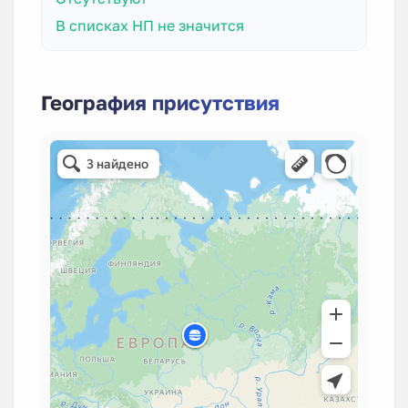
В списках НП не значится
География присутствия