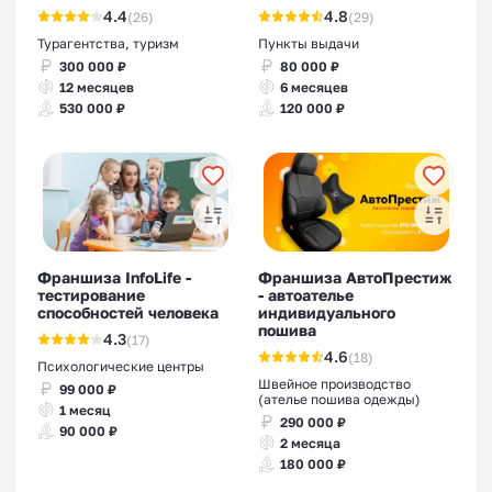
4.4
4.8
(26)
(29)
Турагентства, туризм
Пункты выдачи
300 000 ₽
80 000 ₽
12 месяцев
6 месяцев
530 000 ₽
120 000 ₽
Франшиза InfoLife -
Франшиза АвтоПрестиж
тестирование
- автоателье
способностей человека
индивидуального
пошива
4.3
(17)
4.6
(18)
Психологические центры
Швейное производство
99 000 ₽
(ателье пошива одежды)
1 месяц
290 000 ₽
90 000 ₽
2 месяца
180 000 ₽