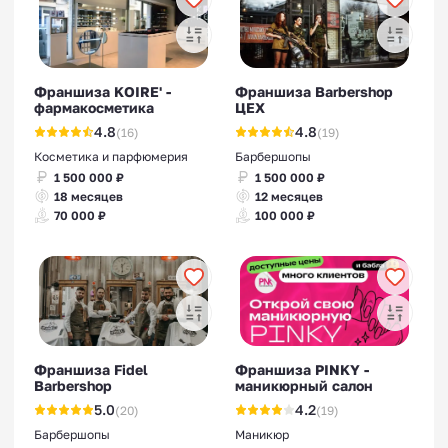
Франшиза KOIRE' -
Франшиза Barbershop
фармакосметика
ЦЕХ
4.8
4.8
(16)
(19)
Косметика и парфюмерия
Барбершопы
1 500 000 ₽
1 500 000 ₽
18 месяцев
12 месяцев
70 000 ₽
100 000 ₽
Франшиза Fidel
Франшиза PINKY -
Barbershop
маникюрный салон
5.0
4.2
(20)
(19)
Барбершопы
Маникюр