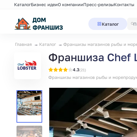
Каталог
Бизнес идеи
О компании
Пресс-релизы
Контакты
Каталог
Главная
Каталог
Франшизы магазинов рыбы и мор
Франшиза Chef L
4.3
(21)
Франшизы магазинов рыбы и морепроду