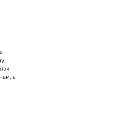
х
ду,
вная
нам, а