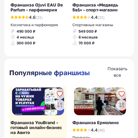
Франшиза Ojuvi EAU De
Франшиза «Медведь
Parfum - парфюмерия
5в1» - спорт-магазин
4.6
4.4
(21)
(21)
Косметика и парфюмерия
Спортивные магазины
490 000 ₽
549 000 ₽
4 месяца
6 месяцев
300 000 ₽
70 000 ₽
Показать
Популярные франшизы
все
Франшиза YouBrand -
Франшиза Ермолино
готовый онлайн-бизнес
4.4
(96)
на Авито
Продукты