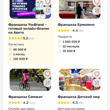
Франшиза YouBrand -
Франшиза Ермолино
готовый онлайн-бизнес
4.4
(96)
на Авито
Продукты
5.0
(64)
1 000 000 ₽
Логистика
12 месяцев
90 000 ₽
70 000 ₽
1 месяц
130 000 ₽
Франшиза Самокат
Франшиза Детский мир
4.2
4.3
(122)
(98)
Службы доставки
Детские магазины