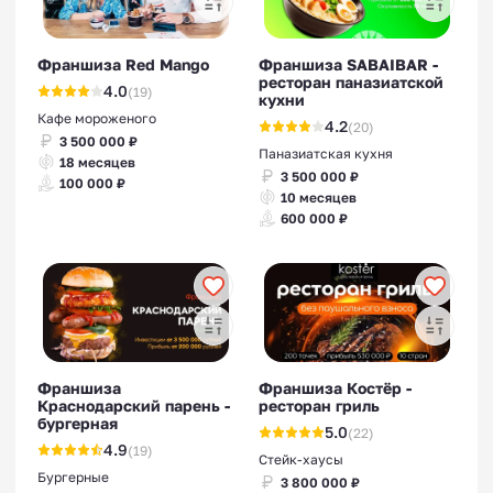
Франшиза Red Mango
Франшиза SABAIBAR -
ресторан паназиатской
4.0
(19)
кухни
Кафе мороженого
4.2
(20)
3 500 000 ₽
Паназиатская кухня
18 месяцев
3 500 000 ₽
100 000 ₽
10 месяцев
600 000 ₽
Франшиза
Франшиза Костёр -
Краснодарский парень -
ресторан гриль
бургерная
5.0
(22)
4.9
(19)
Стейк-хаусы
Бургерные
3 800 000 ₽