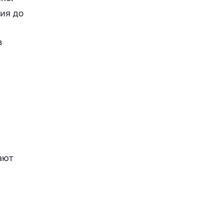
ия до
в
ают