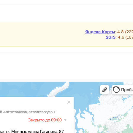
Яндекс.Карты
: 4.8 (22
2GIS
: 4.6 (10