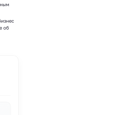
нным
бизнес
е об