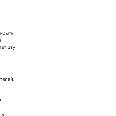
ткрыть
я
ает эту
телей.
о
ке.