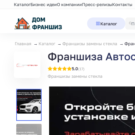
Каталог
Бизнес идеи
О компании
Пресс-релизы
Контакты
Каталог
Главная
Каталог
Франшизы замены стекла
Фран
Франшиза Автост
5.0
(17)
Франшизы замены стекла