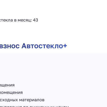
текла в месяц: 43
 взнос Автостекло+
ещения
помещения
асходных материалов