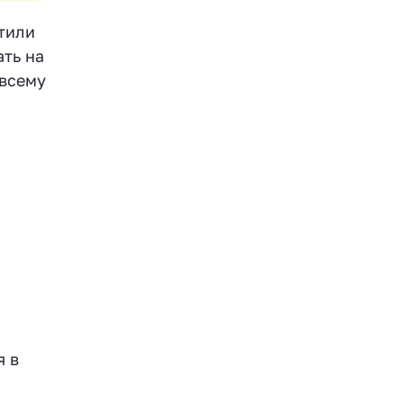
стили
ать на
 всему
я в