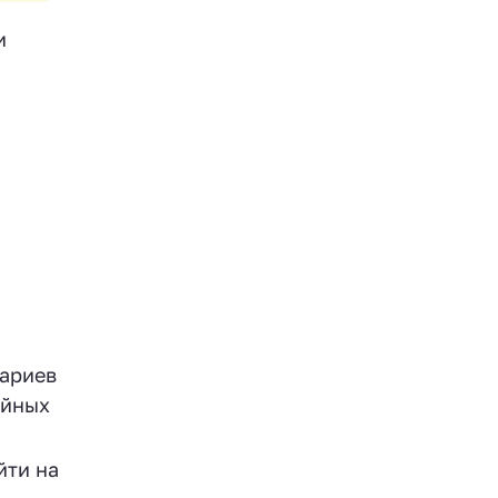
и
нариев
ейных
йти на