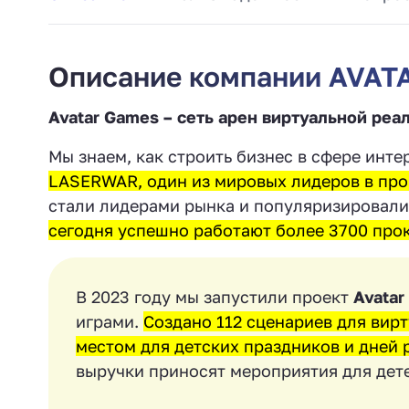
Описание компании AVAT
Avatar Games – сеть арен виртуальной реа
Мы знаем, как строить бизнес в сфере инт
LASERWAR, один из мировых лидеров в про
стали лидерами рынка и популяризировали
сегодня успешно работают более 3700 прок
В 2023 году мы запустили проект
Avatar
играми.
Создано 112 сценариев для вир
местом для детских праздников и дней
выручки приносят мероприятия для дет