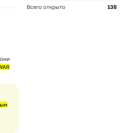
Всего открыто
138
 они
WAR
мым