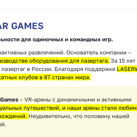
AR GAMES
льности для одиночных и командных игр.
ерактивных развлечений. Основатель компании –
изводстве оборудования для лазертага.
За 15 лет
 лазертаг в России. Благодаря поддержке
LASER
атных клубов в 87 странах мира.
 Games
– VR-арены с динамичными и активными
туальных путешествий, и наши арены стали люби
 рождений.
Неудивительно, что половину нашей
ей.