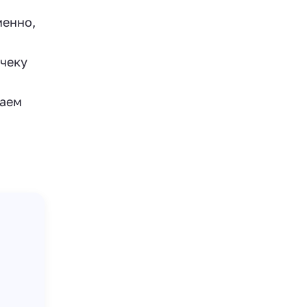
менно,
чеку
гаем