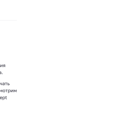
ния
а.
чать
смотрим
ept