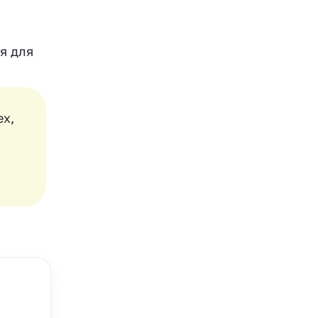
я для
ех,