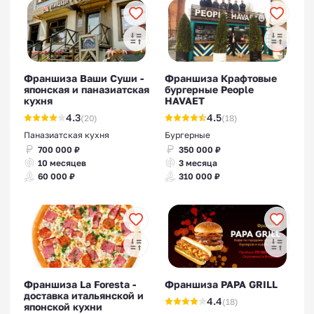
Франшиза Ваши Суши -
Франшиза Крафтовые
японская и паназиатская
бургерные People
кухня
HAVAET
4.3
4.5
(20)
(18)
Паназиатская кухня
Бургерные
700 000 ₽
350 000 ₽
10 месяцев
3 месяца
60 000 ₽
310 000 ₽
Франшиза La Foresta -
Франшиза PAPA GRILL
доставка итальянской и
4.4
(18)
японской кухни