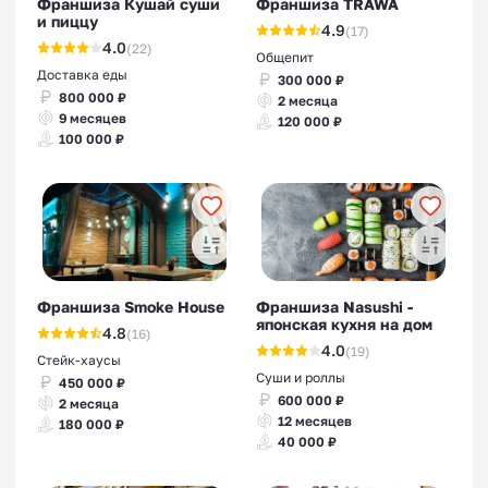
Франшиза Кушай суши
Франшиза TRAWA
и пиццу
4.9
(17)
4.0
(22)
Общепит
Доставка еды
300 000 ₽
800 000 ₽
2 месяца
9 месяцев
120 000 ₽
100 000 ₽
Франшиза Smoke House
Франшиза Nasushi -
японская кухня на дом
4.8
(16)
4.0
(19)
Стейк-хаусы
Суши и роллы
450 000 ₽
600 000 ₽
2 месяца
12 месяцев
180 000 ₽
40 000 ₽