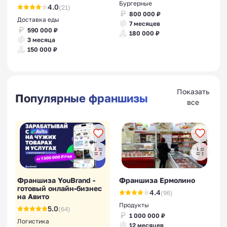
Бургерные
4.0
(21)
800 000 ₽
Доставка еды
7 месяцев
590 000 ₽
180 000 ₽
3 месяца
150 000 ₽
Показать
Популярные франшизы
все
Франшиза YouBrand -
Франшиза Ермолино
готовый онлайн-бизнес
4.4
(96)
на Авито
Продукты
5.0
(64)
1 000 000 ₽
Логистика
12 месяцев