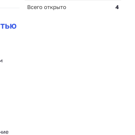
Всего открыто
4
стью
м
ние