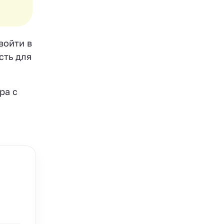
войти в
сть для
ра с