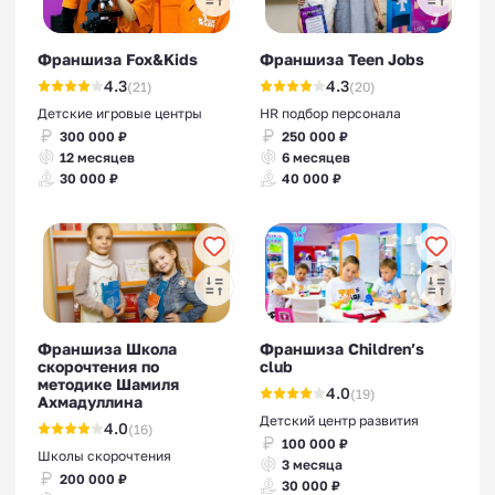
Франшиза Fox&Kids
Франшиза Teen Jobs
4.3
4.3
(21)
(20)
Детские игровые центры
HR подбор персонала
300 000 ₽
250 000 ₽
12 месяцев
6 месяцев
30 000 ₽
40 000 ₽
Франшиза Школа
Франшиза Children’s
скорочтения по
club
методике Шамиля
4.0
(19)
Ахмадуллина
Детский центр развития
4.0
(16)
100 000 ₽
Школы скорочтения
3 месяца
200 000 ₽
30 000 ₽