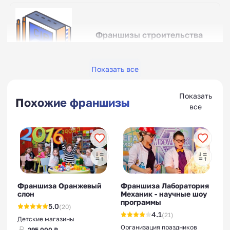
Франшизы строительства
домов из СИП-панелей
Показать все
Показать
Похожие франшизы
все
Франшизы домов
престарелых
Франшиза Оранжевый
Франшиза Лаборатория
слон
Механик - научные шоу
Франшизы детского центра
программы
5.0
(20)
развития
4.1
(21)
Детские магазины
Организация праздников
295 000 ₽