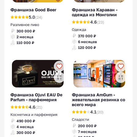
Франшиза Good Beer
Франшиза Караван -
одежда из Монголии
5.0
(24)
4.6
(23)
Разливное пиво
Одежда
300 000 ₽
370 000 ₽
2 месяца
6 месяцев
110 000 ₽
120 000 ₽
Франшиза Ojuvi EAU De
Франшиза AmGum -
Parfum - парфюмерия
жевательная резинка со
всего мира
4.6
(21)
4.1
(20)
Косметика и парфюмерия
Сладости
490 000 ₽
200 000 ₽
4 месяца
7 месяцев
300 000 ₽