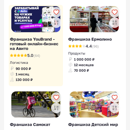
Франшиза YouBrand -
Франшиза Ермолино
готовый онлайн-бизнес
4.4
(96)
на Авито
Продукты
5.0
(64)
1 000 000 ₽
Логистика
12 месяцев
90 000 ₽
70 000 ₽
1 месяц
130 000 ₽
Франшиза Самокат
Франшиза Детский мир