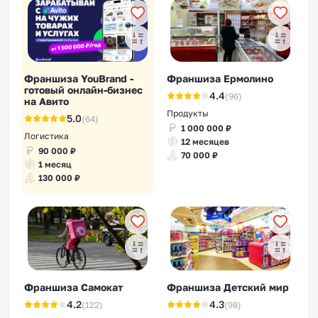
Франшиза YouBrand -
Франшиза Ермолино
готовый онлайн-бизнес
4.4
(96)
на Авито
Продукты
5.0
(64)
1 000 000 ₽
Логистика
12 месяцев
90 000 ₽
70 000 ₽
1 месяц
130 000 ₽
Франшиза Самокат
Франшиза Детский мир
4.2
4.3
(122)
(98)