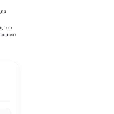
для
, кто
спешную