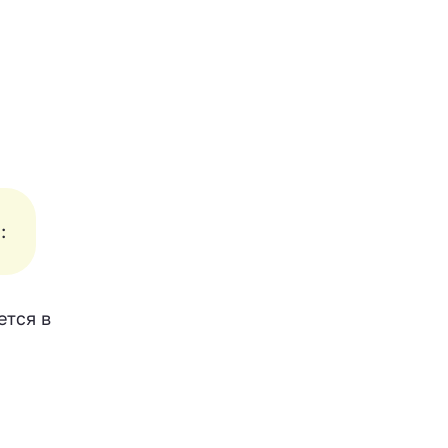
:
ется в