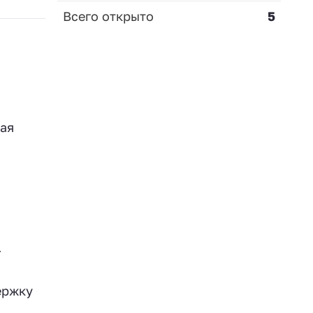
Всего открыто
5
вая
-
ержку