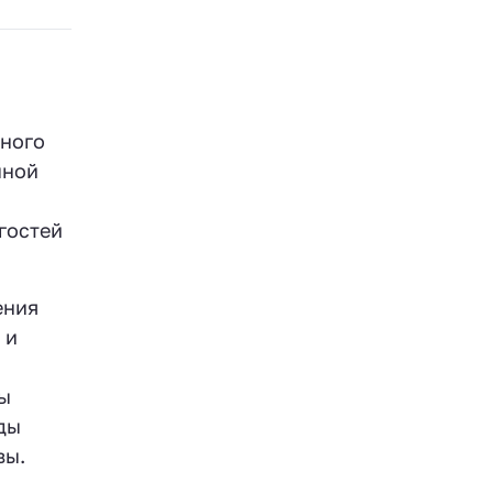
пного
мной
 гостей
ения
 и
ы
ды
вы.