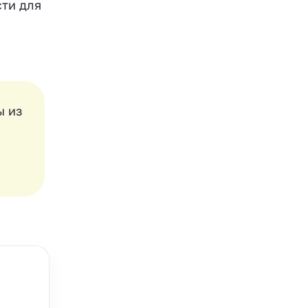
ти для
ы из