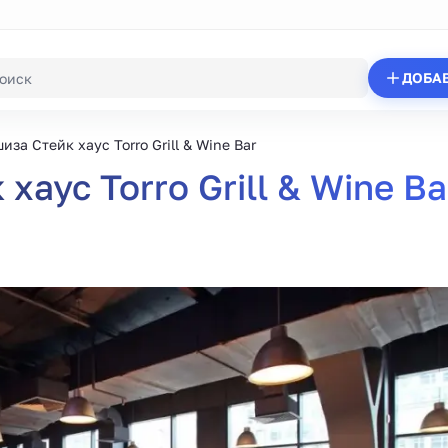
ДОБА
за Стейк хаус Torro Grill & Wine Bar
аус Torro Grill & Wine Ba