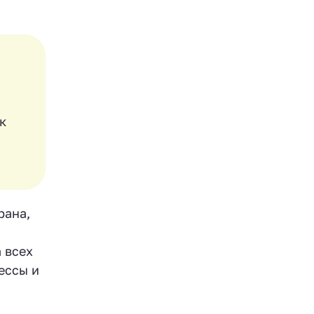
к
рана,
 всех
ессы и