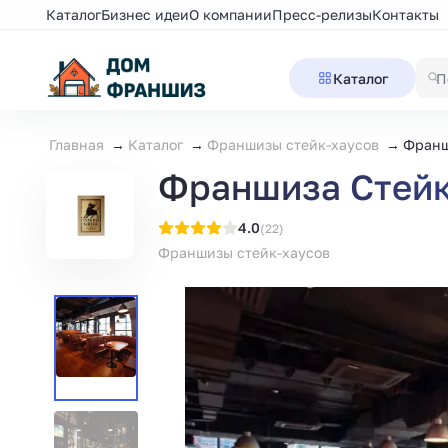
Каталог
Бизнес идеи
О компании
Пресс-релизы
Контакты
Каталог
Главная
Каталог
Франшизы стейк-хаусов
Франши
Франшиза Стейк х
4.0
(22)
Франшизы стейк-хаусов