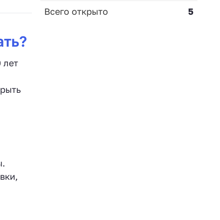
Всего открыто
5
ать?
 лет
крыть
ы.
вки,