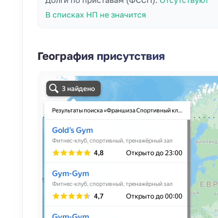
Долги по приставам (ФССП):
Отсутствуют
В списках НП не значится
География присутствия