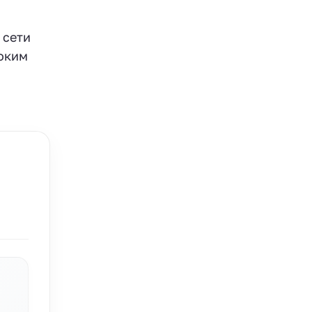
 сети
соким