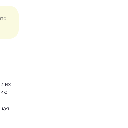
что
т
и их
нию
ючая