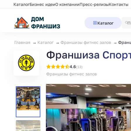
Каталог
Бизнес идеи
О компании
Пресс-релизы
Контакты
Каталог
Главная
Каталог
Франшизы фитнес залов
Франш
Франшиза Спорт
4.6
(13)
Франшизы фитнес залов