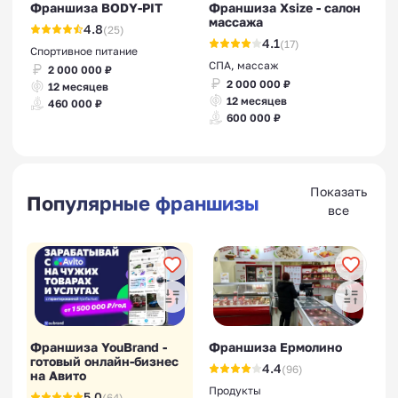
Франшиза BODY-PIT
Франшиза Xsize - салон
массажа
4.8
(25)
4.1
(17)
Спортивное питание
СПА, массаж
2 000 000 ₽
2 000 000 ₽
12 месяцев
12 месяцев
460 000 ₽
600 000 ₽
Показать
Популярные франшизы
все
Франшиза YouBrand -
Франшиза Ермолино
готовый онлайн-бизнес
4.4
(96)
на Авито
Продукты
5.0
(64)