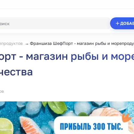
ДОБА
епродуктов
Франшиза ШефПорт - магазин рыбы и морепроду
т - магазин рыбы и мор
чества
ов