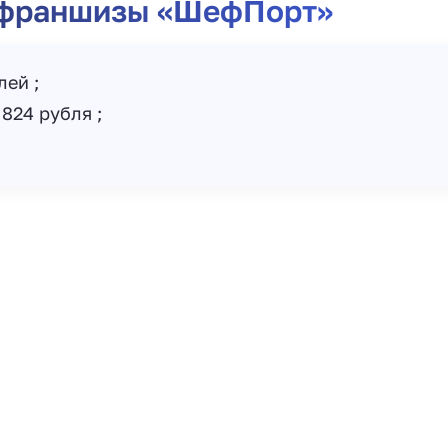
 франшизы «ШефПорт»
лей ;
 824 рубля ;