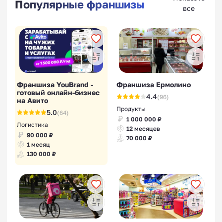
Популярные франшизы
все
Франшиза YouBrand -
Франшиза Ермолино
готовый онлайн-бизнес
4.4
(96)
на Авито
Продукты
5.0
(64)
1 000 000 ₽
Логистика
12 месяцев
90 000 ₽
70 000 ₽
1 месяц
130 000 ₽