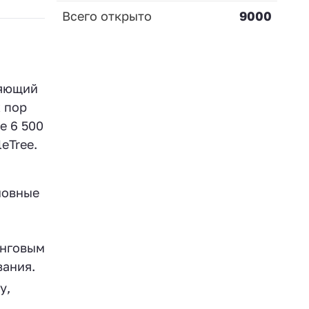
Всего открыто
9000
ляющий
х пор
е 6 500
eTree.
новные
инговым
вания.
у,