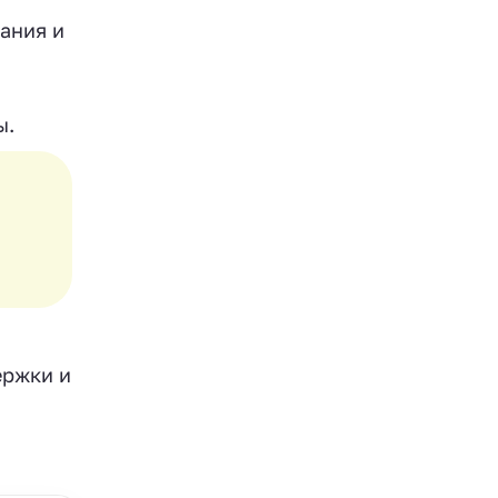
ания и
ы.
ержки и