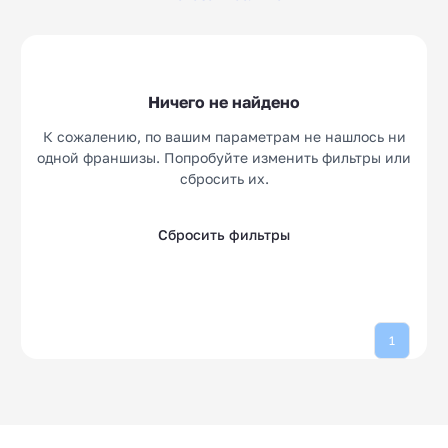
Лазерная эпиляция
Ветеринарные
5
10
клиники
Аптеки
Свадебные салоны
14
10
Ничего не найдено
Ортопедические
Барбершопы
10
16
салоны
К сожалению, по вашим параметрам не нашлось ни
одной франшизы. Попробуйте изменить фильтры или
сбросить их.
Сбросить фильтры
1