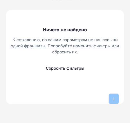
Лазерная эпиляция
Ветеринарные
5
10
клиники
Аптеки
Свадебные салоны
14
10
Ничего не найдено
Ортопедические
Барбершопы
10
16
салоны
К сожалению, по вашим параметрам не нашлось ни
одной франшизы. Попробуйте изменить фильтры или
сбросить их.
Сбросить фильтры
1