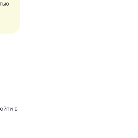
тью
ойти в