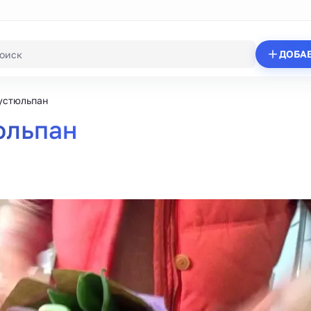
ДОБА
устюльпан
юльпан