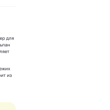
ер для
льпан
ляет
вежих
ит из