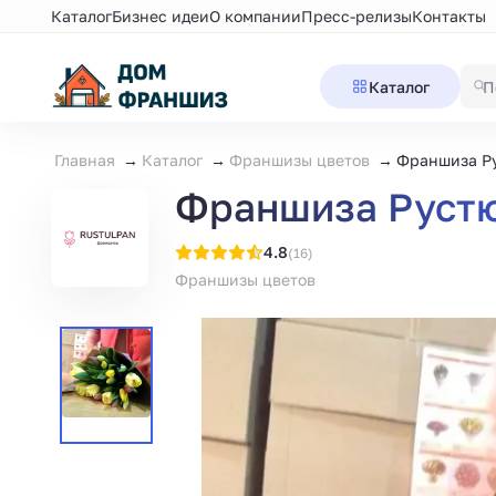
Каталог
Бизнес идеи
О компании
Пресс-релизы
Контакты
Каталог
Главная
Каталог
Франшизы цветов
Франшиза Р
Франшиза Руст
4.8
(16)
Франшизы цветов