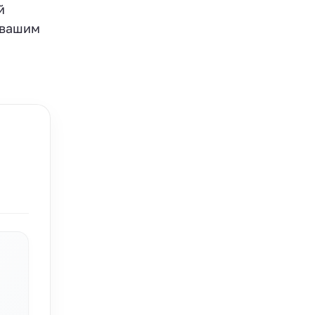
й
 вашим