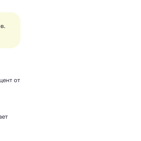
в.
цент от
ает