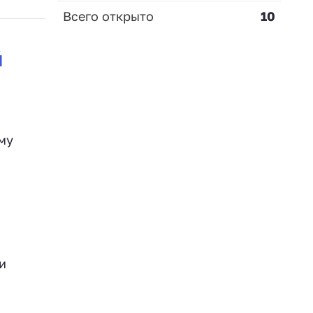
Всего открыто
10
й
му
и