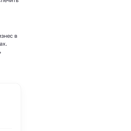
спечить
изнес в
ах.
ь