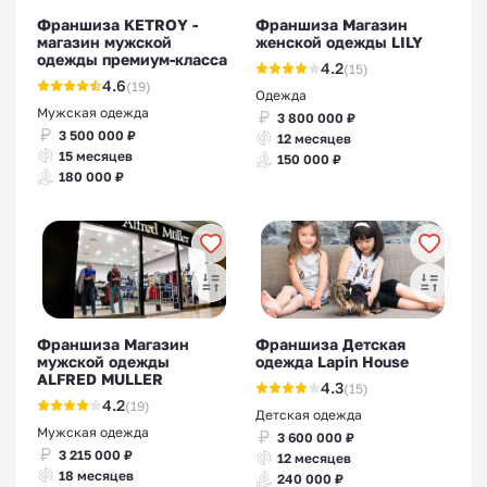
Франшиза KETROY -
Франшиза Магазин
магазин мужской
женской одежды LILY
одежды премиум-класса
4.2
(15)
4.6
(19)
Одежда
Мужская одежда
3 800 000 ₽
3 500 000 ₽
12 месяцев
15 месяцев
150 000 ₽
180 000 ₽
Франшиза Магазин
Франшиза Детская
мужской одежды
одежда Lapin House
ALFRED MULLER
4.3
(15)
4.2
(19)
Детская одежда
Мужская одежда
3 600 000 ₽
3 215 000 ₽
12 месяцев
18 месяцев
240 000 ₽