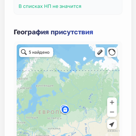
В списках НП не значится
География присутствия