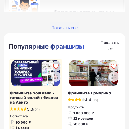
Франшизы детокс-клиник
Показать все
Показать
Популярные франшизы
все
Франшизы ветеринарных
клиник
Франшиза YouBrand -
Франшиза Ермолино
готовый онлайн-бизнес
4.4
(96)
на Авито
Медицинские франшизы
Продукты
5.0
(64)
1 000 000 ₽
Логистика
12 месяцев
90 000 ₽
70 000 ₽
1 месяц