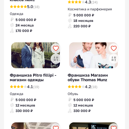
4.3
(24)
индивидуального хранения
5.0
(18)
Косметика и парфюмерия
Одежда
5 000 000 ₽
5 000 000 ₽
18 месяцев
24 месяца
220 000 ₽
170 000 ₽
Франшиза Pitro fillipi -
Франшиза Магазин
магазин одежды
обуви Thomas Munz
4.1
4.2
(19)
(18)
Одежда
Обувь
5 000 000 ₽
5 000 000 ₽
12 месяцев
12 месяцев
330 000 ₽
330 000 ₽