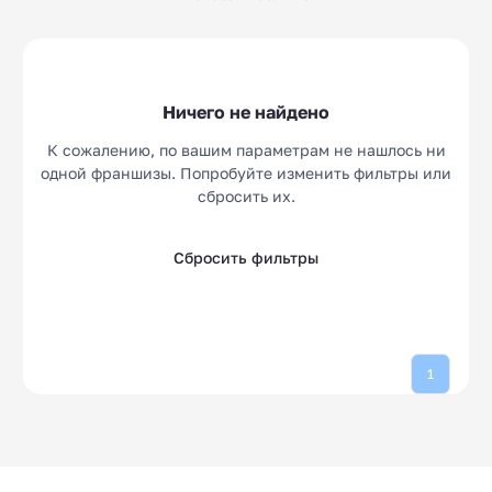
одежды)
Ремонт обуви
Эконом магазины
10
10
Магазин дверей
Шоурумы
10
18
Ничего не найдено
Китайская одежда
Перетяжка мебели
10
10
К сожалению, по вашим параметрам не нашлось ни
одной франшизы. Попробуйте изменить фильтры или
сбросить их.
Сбросить фильтры
1