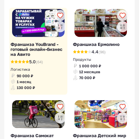
Франшиза YouBrand -
Франшиза Ермолино
готовый онлайн-бизнес
4.4
(96)
на Авито
Продукты
5.0
(64)
1 000 000 ₽
Логистика
12 месяцев
90 000 ₽
70 000 ₽
1 месяц
130 000 ₽
Франшиза Самокат
Франшиза Детский мир