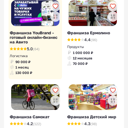
Франшиза YouBrand -
Франшиза Ермолино
готовый онлайн-бизнес
4.4
(96)
на Авито
Продукты
5.0
(64)
1 000 000 ₽
Логистика
12 месяцев
90 000 ₽
70 000 ₽
1 месяц
130 000 ₽
Франшиза Самокат
Франшиза Детский мир
4.2
4.3
(122)
(98)