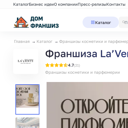
Каталог
Бизнес идеи
О компании
Пресс-релизы
Контакты
Каталог
Главная
Каталог
Франшизы косметики и парфюме
Франшиза La’Ve
4.7
(21)
Франшизы косметики и парфюмерии