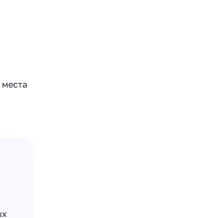
 места
ых