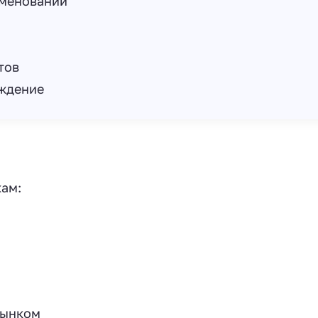
именований
тов
ождение
ам:
рынком