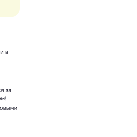
и в
я за
ем!
совыми