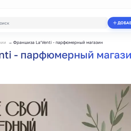
ДОБА
рии
Франшиза La’Venti - парфюмерный магазин
nti - парфюмерный магаз