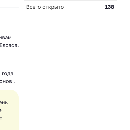
Всего открыто
138
тивам
 Escada,
 года
онов .
ень
е
т