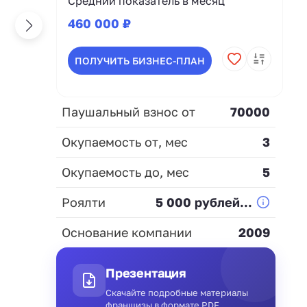
Средний показатель в месяц
460 000 ₽
ПОЛУЧИТЬ БИЗНЕС-ПЛАН
Паушальный взнос от
70000
Окупаемость от, мес
3
Окупаемость до, мес
5
Роялти
5 000 рублей...
Основание компании
2009
Презентация
Скачайте подробные материалы
франшизы в формате PDF.