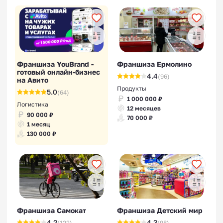
Франшиза YouBrand -
Франшиза Ермолино
готовый онлайн-бизнес
4.4
(96)
на Авито
Продукты
5.0
(64)
1 000 000 ₽
Логистика
12 месяцев
90 000 ₽
70 000 ₽
1 месяц
130 000 ₽
Франшиза Самокат
Франшиза Детский мир
4.2
4.3
(122)
(98)