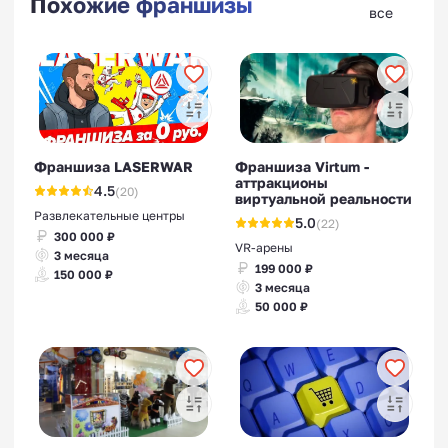
Похожие франшизы
все
Франшиза LASERWAR
Франшиза Virtum -
аттракционы
4.5
(20)
виртуальной реальности
Развлекательные центры
5.0
(22)
300 000 ₽
VR-арены
3 месяца
199 000 ₽
150 000 ₽
3 месяца
50 000 ₽