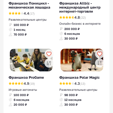
Франшиза Поницикл -
Франшиза Allbiz -
механическая лошадка
международный центр
интернет-торговли
4.4
(17)
4.8
(22)
Развлекательные центры
Онлайн-бизнес в интернете
100 000 ₽
200 000 ₽
1 месяц
6 месяцев
70 000 ₽
30 000 ₽
Франшиза ProGame
Франшиза Polar Magic
4.9
4.3
(19)
(13)
Игровые автоматы
Развлекательные центры
100 000 ₽
98 000 ₽
6 месяцев
12 месяцев
20 000 ₽
30 000 ₽