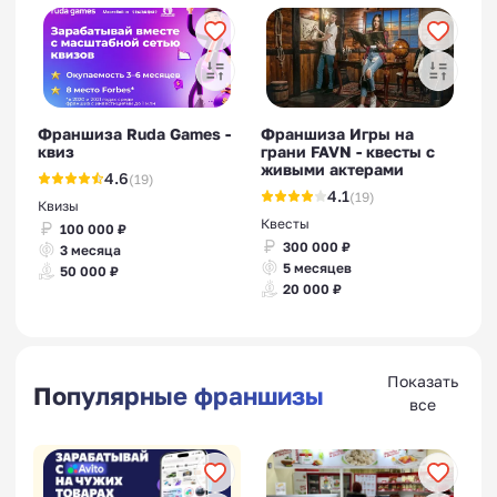
Франшиза Ruda Games -
Франшиза Игры на
квиз
грани FAVN - квесты с
живыми актерами
4.6
(19)
4.1
(19)
Квизы
Квесты
100 000 ₽
300 000 ₽
3 месяца
5 месяцев
50 000 ₽
20 000 ₽
Показать
Популярные франшизы
все