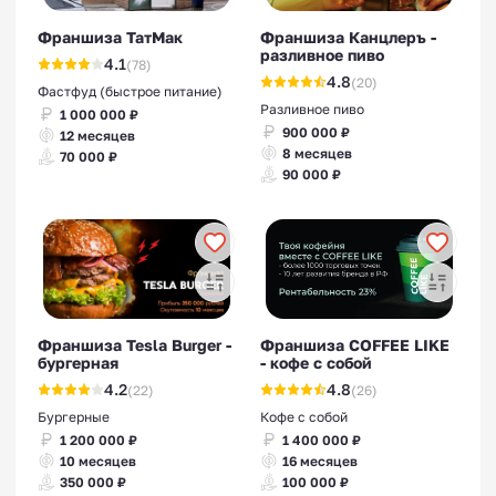
Франшиза ТатМак
Франшиза Канцлеръ -
разливное пиво
4.1
(78)
4.8
(20)
Фастфуд (быстрое питание)
Разливное пиво
1 000 000 ₽
900 000 ₽
12 месяцев
8 месяцев
70 000 ₽
90 000 ₽
Франшиза Tesla Burger -
Франшиза COFFEE LIKE
бургерная
- кофе с собой
4.2
4.8
(22)
(26)
Бургерные
Кофе с собой
1 200 000 ₽
1 400 000 ₽
10 месяцев
16 месяцев
350 000 ₽
100 000 ₽