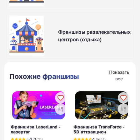
Франшизы развлекательных
центров (отдыха)
Показать
Похожие франшизы
все
Франшиза LaserLand -
Франшиза TransForce -
лазертаг
5D аттракцион
4.0
4.5
(21)
(21)