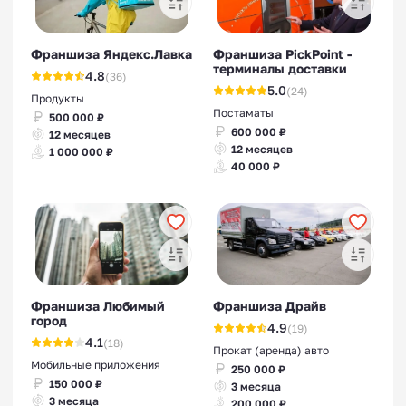
Франшиза Яндекс.Лавка
Франшиза PickPoint -
терминалы доставки
4.8
(36)
5.0
(24)
Продукты
Постаматы
500 000 ₽
600 000 ₽
12 месяцев
12 месяцев
1 000 000 ₽
40 000 ₽
Франшиза Любимый
Франшиза Драйв
город
4.9
(19)
4.1
(18)
Прокат (аренда) авто
Мобильные приложения
250 000 ₽
150 000 ₽
3 месяца
3 месяца
200 000 ₽