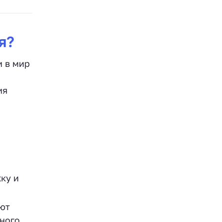
я?
и в мир
ия
ку и
ют
ьного