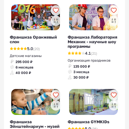
Франшиза Оранжевый
Франшиза Лаборатория
слон
Механик - научные шоу
программы
5.0
(20)
4.1
(21)
Детские магазины
Организация праздников
295 000 ₽
135 000 ₽
6 месяцев
3 месяца
40 000 ₽
30 000 ₽
Франшиза
Франшиза GYMKIDs
Эйнштейнариум - музей
5.0
(25)