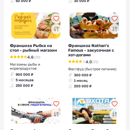
60 000 ₽
30 000 ₽
Франшиза Рыбка на
Франшиза Nathan’s
стол - рыбный магазин
Famous - закусочная с
хот-догами
4.6
(20)
4.0
(21)
Магазины рыбы и
морепродуктов
Фастфуд (быстрое питание)
900 000 ₽
300 000 ₽
5 месяцев
1 месяц
250 000 ₽
200 000 ₽