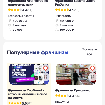
Франшиза Агентство по
Франшиза Газета Охота
лидогенерации
Рыбалка
4.4
4.5
(14)
(16)
Голосовые роботы
Типографии
400 000 ₽
514 000 ₽
4 месяца
4 месяца
80 000 ₽
100 000 ₽
Показать
Популярные франшизы
все
Франшиза YouBrand -
Франшиза Ермолино
готовый онлайн-бизнес
4.4
(96)
на Авито
Продукты
5.0
(64)