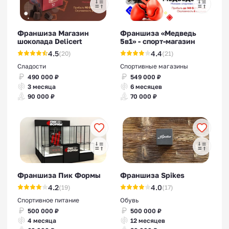
Франшиза Магазин
Франшиза «Медведь
шоколада Delicert
5в1» - спорт-магазин
Франшизы спортивных
4.5
4.4
(20)
(21)
магазинов
Сладости
Спортивные магазины
490 000 ₽
549 000 ₽
3 месяца
6 месяцев
90 000 ₽
70 000 ₽
Франшиза Пик Формы
Франшиза Spikes
4.2
4.0
(19)
(17)
Спортивное питание
Обувь
500 000 ₽
500 000 ₽
4 месяца
12 месяцев