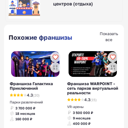
центров (отдыха)
Показать
Похожие франшизы
все
Франшиза Галактика
Франшиза WARPOINT -
Приключений
сеть парков виртуальной
реальности
4.3
(20)
4.3
(15)
Парки развлечений
VR-арены
3 700 000 ₽
3 500 000 ₽
18 месяцев
9 месяцев
160 000 ₽
400 000 ₽