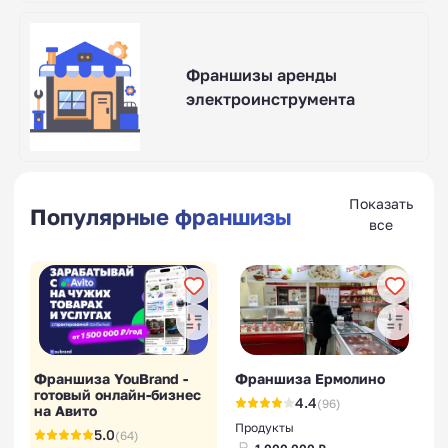
Франшизы аренды
электроинструмента
Показать
Популярные франшизы
все
Франшиза YouBrand -
Франшиза Ермолино
готовый онлайн-бизнес
4.4
(96)
на Авито
Продукты
5.0
(64)