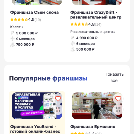
Франшиза Съем слона
Франшиза CrazyDrift -
развлекательный центр
4.5
(19)
4.8
(14)
Квесты
Развлекательные центры
5 000 000 ₽
4 990 000 ₽
9 месяцев
6 месяцев
700 000 ₽
500 000 ₽
Показать
Популярные франшизы
все
Франшиза YouBrand -
Франшиза Ермолино
готовый онлайн-бизнес
4.4
(96)