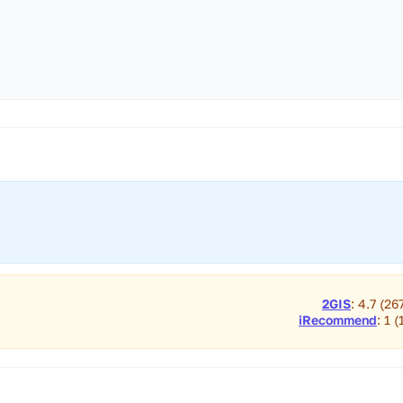
2GIS
: 4.7 (26
iRecommend
: 1 (