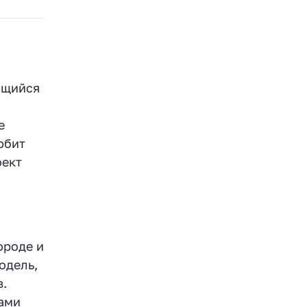
ющийся
е
юбит
оект
ороде и
одель,
в.
тами