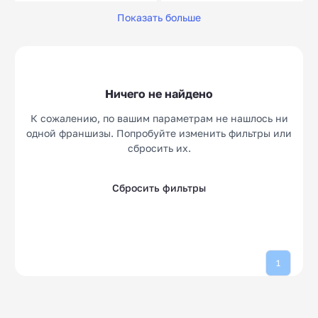
Показать больше
Школы гимнастики
Модельные школы/
10
10
агентства
Детский лофт
Музыкальные школы
10
10
Школы рисования
Детские лагеря
10
10
Ничего не найдено
Робототехника
10
К сожалению, по вашим параметрам не нашлось ни
одной франшизы. Попробуйте изменить фильтры или
сбросить их.
Сбросить фильтры
1